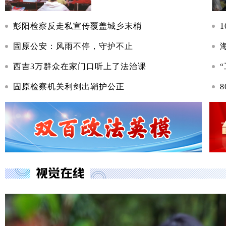
彭阳检察反走私宣传覆盖城乡末梢
固原公安：风雨不停，守护不止
西吉3万群众在家门口听上了法治课
固原检察机关利剑出鞘护公正