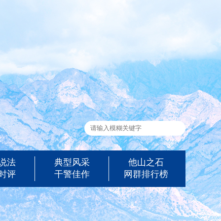
说法
典型风采
他山之石
时评
干警佳作
网群排行榜