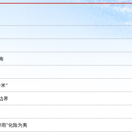
南
米”
边界
降雨”化险为夷