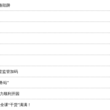
络陷阱
食堂监管加码
务站”
助力顺利开园
全课“干货”满满！