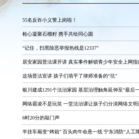
55名反诈小义警上岗啦！
检心凝聚石榴籽 携手共绘同心圆
“记住，扫黑除恶举报热线是12337”
居安家园普法课开讲 真实事件解锁青少年安全上网指
这场普法宣讲 孩子们填平了律师准备的“坑”
银川建成1291个法治家园 基层治理触角延伸至“最后一
网络霸凌不是玩笑 一堂法治课让孩子们分清网络文明
6时20分的敲门声
半挂车厢变“烤箱” 百头肉牛命悬一线 宁东消防“人工