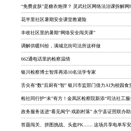
“免费皮肤”是糖衣炮弹？ 灵武社区网络法治课拆解网
花半里社区暑期安全课堂教避险
丰收社区里的暑期“网络安全闯关课”
调解供暖纠纷，满城北街司法所这样做
662通电话里的检察温情
银川检察博士智库再添10名法学专家
舌尖有“数”后厨有“智” 银川市监部门借力AI为校园
检社同行护“未”有方！金凤区检察院新添“司法社工服
政务服务送进“看见闽宁·戏剧村落” 永宁县证照联办
答题闯关、拼图挑战、头盔PK…… 这场共享电单车安